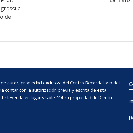
 Prof.
La histor
grossi a
no de
de autor, propiedad exclusiva del Centro Recordatorio del
C
 contar con la autorización previa y escrita de esta
nte leyenda en lugar visible: “Obra propiedad del Centro
i
R