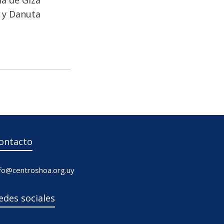
ia de Giza
y Danuta
ontacto
nfo@centroshoa.org.uy
edes sociales