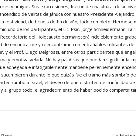
tores y amigos. Sus exprresiones, fueron de una altura, de un niv
encendido de velitas de Jánuca con nuestro Presidente Alejandr
 la festividad, de brindis de fin de año; todo completo. Hermos
mió uno de los partiipantes, el Lic. Psic. Jorge Schneidermann: La
 Recordatorio del Holocausto permanecerá indeleblemente grab
idad de encontrarme y reencontrame con entrañables militantes de 
er, y el Prof. Diego Delgrossi, entre otros participantes que enga
ima y emotiva velada. No hay palabras que puedan significar la im
 que abnegada e infatigablemente mantiene perennemente encendid
sucumbieron durante lo que quizás fue el tramo más sombrío de 
arten rumbo a Israel, el deseo de que disfruten de la infinidad de
, y al grupo todo, el agradecimiento de haber podido compartir t