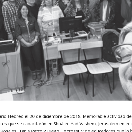
rio Hebreo el 20 de diciembre de 2018. Memorable actividad de 
tes que se capacitarán en Shoá en Yad Vashem, Jerusalem en ene
Rosales, Tania Ratto y Diego Degrossi, y de educadores que lo 