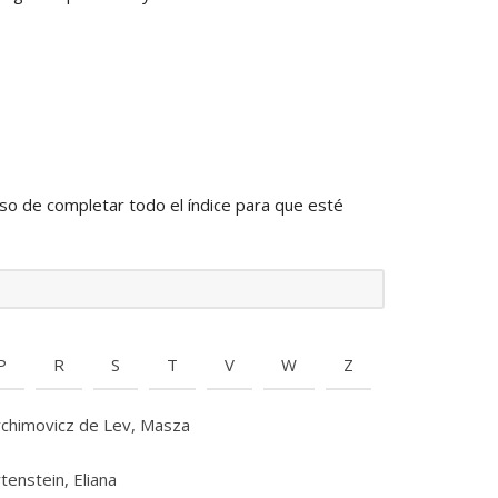
so de completar todo el índice para que esté
P
R
S
T
V
W
Z
rchimovicz de Lev, Masza
tenstein, Eliana