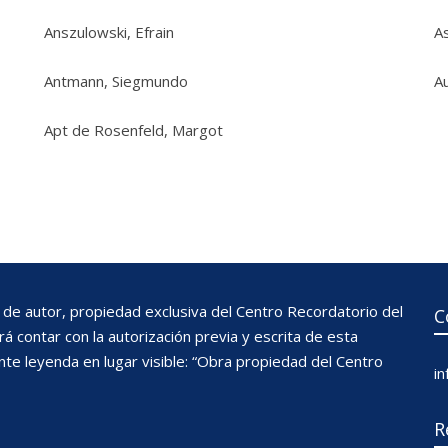
Anszulowski, Efrain
As
Antmann, Siegmundo
Au
Apt de Rosenfeld, Margot
de autor, propiedad exclusiva del Centro Recordatorio del
C
 contar con la autorización previa y escrita de esta
nte leyenda en lugar visible: “Obra propiedad del Centro
i
R