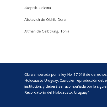
Akopnik, Goldina
Aliskevich de Olchik,
Dora
Altman de Gelbtrung, Tonia
Obra amparada por la ley No. 17.616 de derechos 
Holocausto Uruguay. Cualquier reproducción deberá
institución, y deberá ser acompañada por la siguie
Recordatorio del Holocausto, Uruguay”.