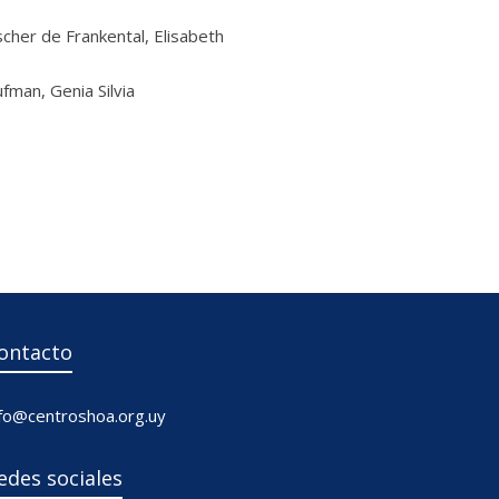
cher de Frankental, Elisabeth
fman, Genia Silvia
ontacto
nfo@centroshoa.org.uy
edes sociales