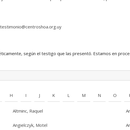
testimonio@centroshoa.org.uy
ticamente, según el testigo que las presentó. Estamos en proce
H
I
J
K
L
M
N
O
Altminc, Raquel
A
Angielczyk, Motel
Ar