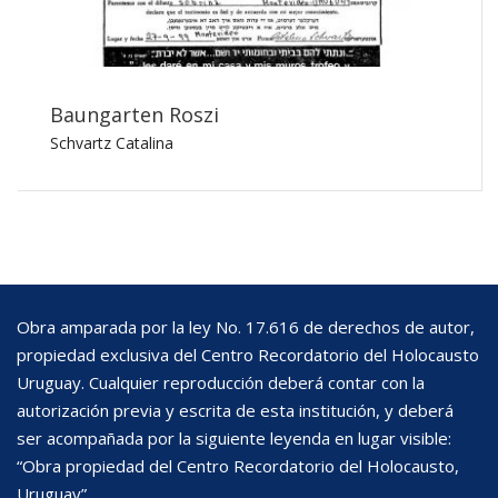
Baungarten Roszi
Schvartz Catalina
Obra amparada por la ley No. 17.616 de derechos de autor,
propiedad exclusiva del Centro Recordatorio del Holocausto
Uruguay. Cualquier reproducción deberá contar con la
autorización previa y escrita de esta institución, y deberá
ser acompañada por la siguiente leyenda en lugar visible:
“Obra propiedad del Centro Recordatorio del Holocausto,
Uruguay”.