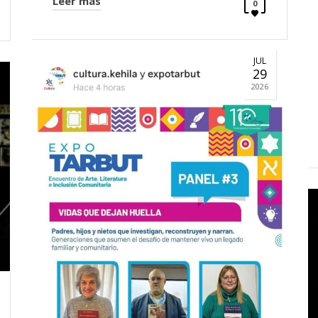
Leer más
0
JUL
29
2026