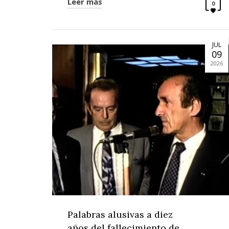
Leer más
0
JUL
09
2026
Palabras alusivas a diez
años del fallecimiento de