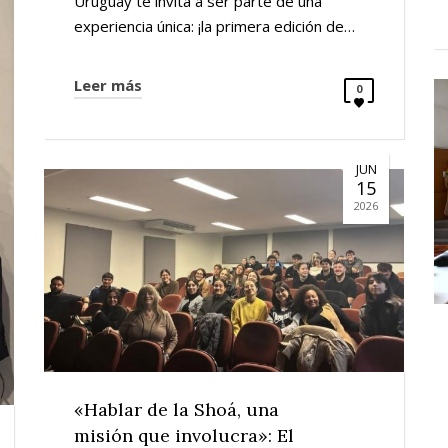
Uruguay te invita a ser parte de una
experiencia única: ¡la primera edición de…
Leer más
0
JUN
15
2026
«Hablar de la Shoá, una
misión que involucra»: El