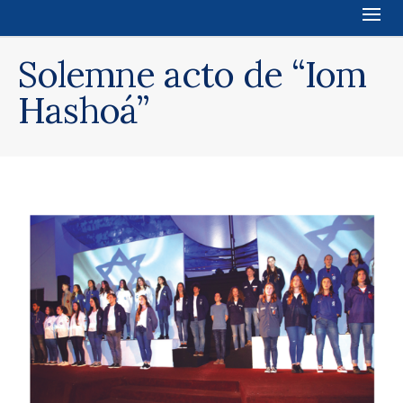
Solemne acto de “Iom
Hashoá”