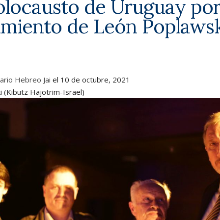
locausto de Uruguay por
cimiento de León Poplawski
rio Hebreo Jai
el
10 de octubre, 2021
 (Kibutz Hajotrim-Israel)