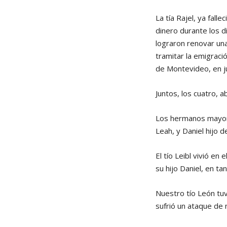
La tía Rajel, ya fall
dinero durante los d
lograron renovar una
tramitar la emigraci
de Montevideo, en j
Juntos, los cuatro, 
Los hermanos mayores
Leah, y Daniel hijo 
El tío Leibl vivió e
su hijo Daniel, en ta
Nuestro tío León tu
sufrió un ataque de 