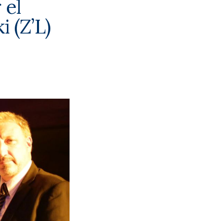
 el
 (Z’L)