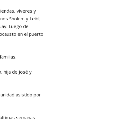
miendas, víveres y
anos Sholem y Leibl,
guay. Luego de
locausto en el puerto
amilias.
, hija de José y
munidad asistido por
s últimas semanas