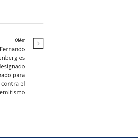
Older
 Fernando
enberg es
designado
nado para
 contra el
semitismo