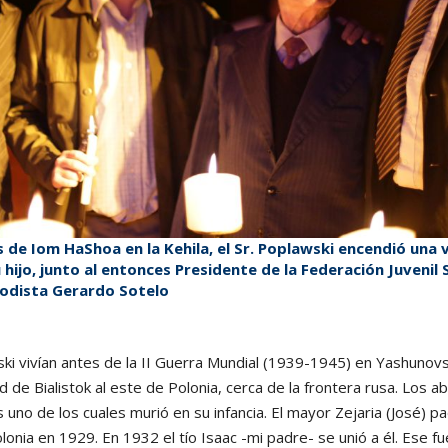
s de Iom HaShoa en la Kehila, el Sr. Poplawski encendió una 
ijo, junto al entonces Presidente de la Federación Juvenil 
riodista Gerardo Sotelo
i vivían antes de la II Guerra Mundial (1939-1945) en Yashunovsk
d de Bialistok al este de Polonia, cerca de la frontera rusa. Los ab
os uno de los cuales murió en su infancia. El mayor Zejaria (José) p
lonia en 1929. En 1932 el tío Isaac -mi padre- se unió a él. Ese f