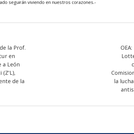
gado seguirán viviendo en nuestros corazones.-
de la Prof.
OEA:
cur en
Lott
 a León
 (Z'L),
Comisio
ente de la
la lucha
anti