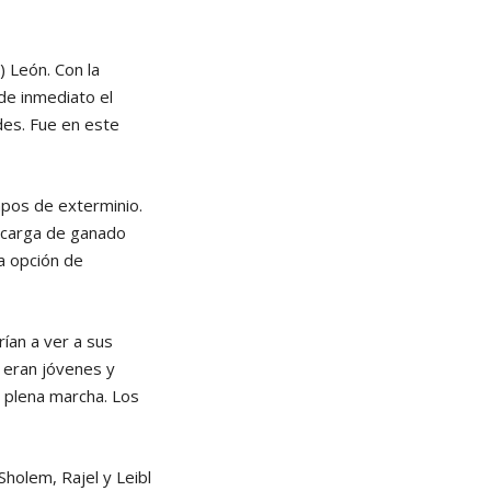
) León. Con la
de inmediato el
des. Fue en este
mpos de exterminio.
e carga de ganado
la opción de
rían a ver a sus
s eran jóvenes y
 plena marcha. Los
Sholem, Rajel y Leibl