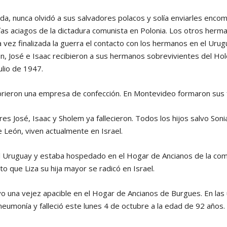
ecida, nunca olvidó a sus salvadores polacos y solía enviarles enco
ías aciagos de la dictadura comunista en Polonia. Los otros herm
 vez finalizada la guerra el contacto con los hermanos en el Uru
ón, José e Isaac recibieron a sus hermanos sobrevivientes del Ho
ulio de 1947.
abrieron una empresa de confección. En Montevideo formaron sus f
 José, Isaac y Sholem ya fallecieron. Todos los hijos salvo Sonia
de León, viven actualmente en Israel.
n el Uruguay y estaba hospedado en el Hogar de Ancianos de la co
nto que Liza su hija mayor se radicó en Israel.
vo una vejez apacible en el Hogar de Ancianos de Burgues. En la
neumonía y falleció este lunes 4 de octubre a la edad de 92 años.