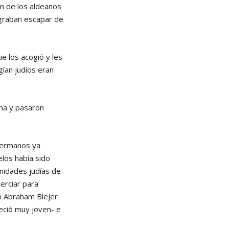
én de los aldeanos
ograban escapar de
e los acogió y les
ían judíos eran
na y pasaron
 hermanos ya
elos había sido
unidades judías de
erciar para
n Abraham Blejer
lleció muy joven- e