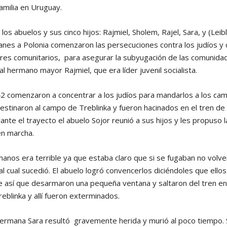
familia en Uruguay.
os abuelos y sus cinco hijos: Rajmiel, Sholem, Rajel, Sara, y (Leibl
anes a Polonia comenzaron las persecuciones contra los judíos y 
deres comunitarios, para asegurar la subyugación de las comunida
l hermano mayor Rajmiel, que era líder juvenil socialista.
2 comenzaron a concentrar a los judíos para mandarlos a los ca
 destinaron al campo de Treblinka y fueron hacinados en el tren d
nte el trayecto el abuelo Sojor reunió a sus hijos y les propuso 
en marcha.
manos era terrible ya que estaba claro que si se fugaban no volve
l cual sucedió. El abuelo logró convencerlos diciéndoles que ello
ue así que desarmaron una pequeña ventana y saltaron del tren en
reblinka y allí fueron exterminados.
a hermana Sara resultó gravemente herida y murió al poco tiempo. 