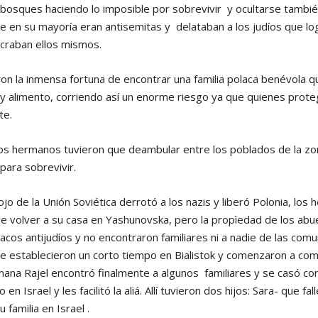
 bosques haciendo lo imposible por sobrevivir y ocultarse tambi
e en su mayoría eran antisemitas y delataban a los judíos que l
acraban ellos mismos.
n la inmensa fortuna de encontrar una familia polaca benévola qu
y alimento, corriendo así un enorme riesgo ya que quienes proteg
te.
os hermanos tuvieron que deambular entre los poblados de la zo
para sobrevivir.
ojo de la Unión Soviética derrotó a los nazis y liberó Polonia, los
de volver a su casa en Yashunovska, pero la propìedad de los abu
acos antijudíos y no encontraron familiares ni a nadie de las com
Se establecieron un corto tiempo en Bialistok y comenzaron a com
ana Rajel encontró finalmente a algunos familiares y se casó co
n Israel y les facilitó la aliá. Allí tuvieron dos hijos: Sara- que fa
 familia en Israel .