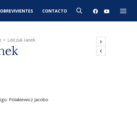
OBREVIVIENTES
CONTACTO
Menú
o
>
Lelczuk Ianek
anek
tigo: Polakiewicz Jacobo