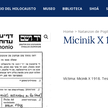
IO DEL HOLOCAUSTO
MUSEO
BIBLIOTECA
SHOÁ
S
Home
>
Natanzon de Popl
Micinik X 
Víctima: Micinik X 1918. T