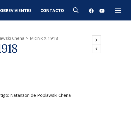
OBREVIVIENTES
CONTACTO
Menú
awski Chena
>
Micinik X 1918
1918
estigo: Natanzon de Poplawski Chena