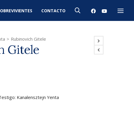
OBREVIVIENTES
CONTACTO
Menú
nta
>
Rubinovich Gitele
h Gitele
 Testigo: Kanalensztejn Yenta