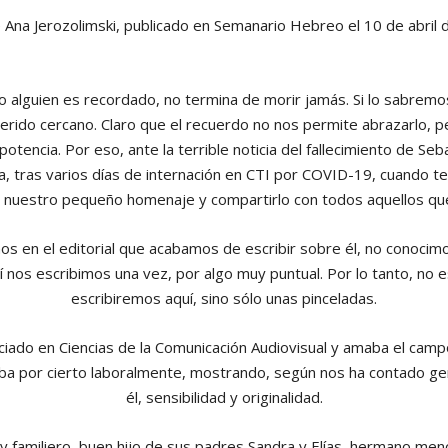
 Ana Jerozolimski, publicado en Semanario Hebreo el 10 de abril
o alguien es recordado, no termina de morir jamás. Si lo sabrem
erido cercano. Claro que el recuerdo no nos permite abrazarlo, per
potencia. Por eso, ante la terrible noticia del fallecimiento de Seba
 tras varios días de internación en CTI por COVID-19, cuando te
 nuestro pequeño homenaje y compartirlo con todos aquellos que 
os en el editorial que acabamos de escribir sobre él, no conoci
 nos escribimos una vez, por algo muy puntual. Por lo tanto, no e
escribiremos aquí, sino sólo unas pinceladas.
ciado en Ciencias de la Comunicación Audiovisual y amaba el camp
aba por cierto laboralmente, mostrando, según nos ha contado ge
él, sensibilidad y originalidad.
 familiero, buen hijo de sus padres Sandra y Elías, hermano meno