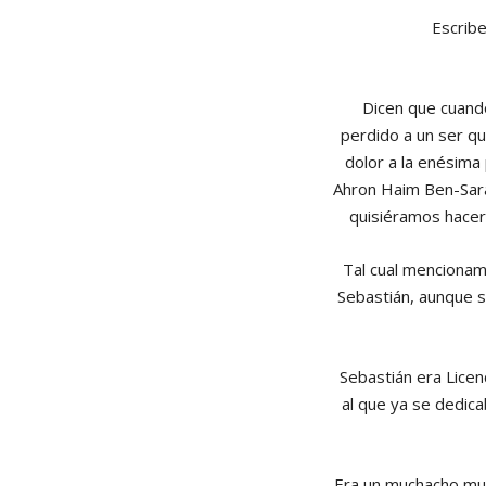
Escribe
Dicen que cuand
perdido a un ser qu
dolor a la enésima 
Ahron Haim Ben-Sara,
quisiéramos hacer
Tal cual mencionam
Sebastián, aunque sí
Sebastián era Licen
al que ya se dedic
Era un muchacho muy