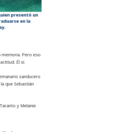
 quien presentó un
raduarse en la
ay.
la memoria. Pero eso
titud. Él sí.
semanario sanducero
la que Sebastián
 Taranto y Melanie