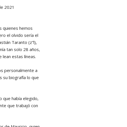
 de 2021
os quienes hemos
o el olvido sería el
stián Taranto (z”l),
nía tan solo 28 años,
lean estas líneas.
mos personalmente a
s su biografía lo que
o que había elegido,
nte que trabajó con
r de Mauricio, quien