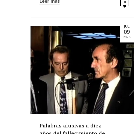
Leer más
0
JUL
09
2026
Palabras alusivas a diez
años del fallecimiento de