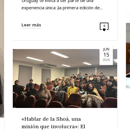
Uruguay te invita a ser parte de una
experiencia única: ¡la primera edición de…
Leer más
0
JUN
15
2026
«Hablar de la Shoá, una
misión que involucra»: El