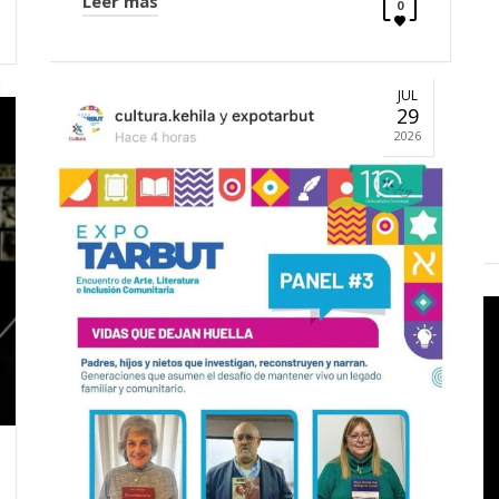
Leer más
0
JUL
29
2026