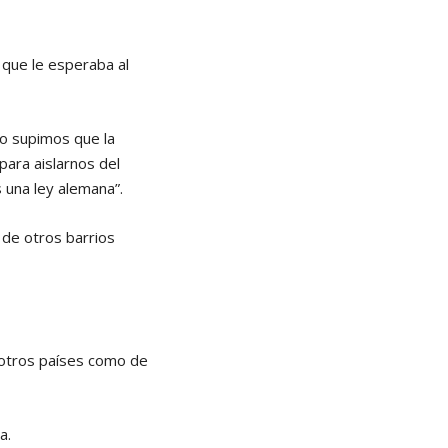
 que le esperaba al
to supimos que la
 para aislarnos del
 una ley alemana”.
s de otros barrios
e otros países como de
a.