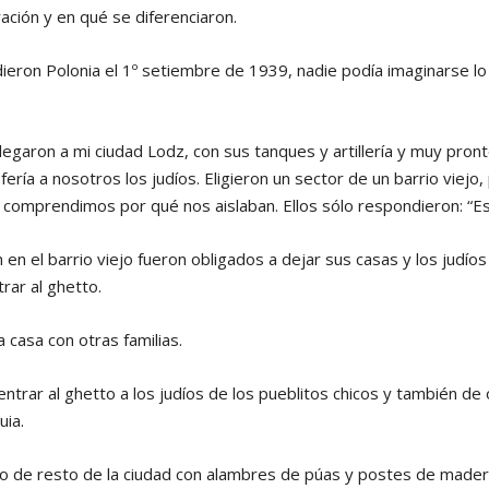
ción y en qué se diferenciaron.
dieron Polonia el 1º setiembre de 1939, nadie podía imaginarse lo
llegaron a mi ciudad Lodz, con sus tanques y artillería y muy pron
fería a nosotros los judíos. Eligieron un sector de un barrio viejo,
o comprendimos por qué nos aislaban. Ellos sólo respondieron: “Es
 en el barrio viejo fueron obligados a dejar sus casas y los judío
rar al ghetto.
 casa con otras familias.
entrar al ghetto a los judíos de los pueblitos chicos y también d
uia.
o de resto de la ciudad con alambres de púas y postes de mader