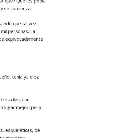
or qué? Qué les podía
hí se comienza.
sando que tal vez
 mil personas. La
mos equivocadamente
eño, tenía ya diez
tres días, con
un lugar mejor, pero
s, esqueléticas, de
ra nosotros.