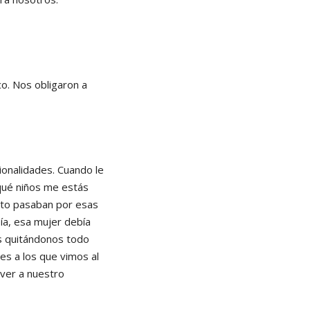
co. Nos obligaron a
ionalidades. Cuando le
 qué niños me estás
nto pasaban por esas
oía, esa mujer debía
as quitándonos todo
es a los que vimos al
lver a nuestro