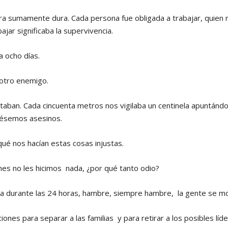
ra sumamente dura. Cada persona fue obligada a trabajar, quien no
ajar significaba la supervivencia.
a ocho días.
a otro enemigo.
taban. Cada cincuenta metros nos vigilaba un centinela apuntánd
uésemos asesinos.
é nos hacían estas cosas injustas.
es no les hicimos nada, ¿por qué tanto odio?
a durante las 24 horas, hambre, siempre hambre, la gente se m
nes para separar a las familias y para retirar a los posibles líde