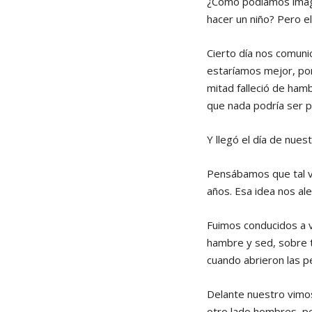
¿Cómo podíamos imagi
hacer un niño? Pero e
Cierto día nos comuni
estaríamos mejor, por
mitad falleció de ha
que nada podría ser p
Y llegó el día de nues
Pensábamos que tal ve
años. Esa idea nos a
Fuimos conducidos a 
hambre y sed, sobre t
cuando abrieron las p
Delante nuestro vimos
otro lado hombres, p