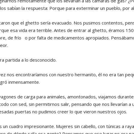
narnos remotamente que los llevarían a las cámaras de gas? ¿P
llos sabían la respuesta: Porque para exterminar un pueblo, por a
caron que el ghetto sería evacuado. Nos pusimos contentos, pen
que esa vida era terrible. Antes de entrar al ghetto, éramos 150
mbre, de frío o por falta de medicamentos apropiados. Pensába
eor.
tra partida a lo desconocido.
z nos encontraríamos con nuestro hermanito, él no era tan pequ
legró inmensamente.
vagones de carga para animales, amontonados, viajamos durante 
odo con sed, sin permitirnos salir, pensando que nos llevarían a 
esadas puertas no pudimos creer lo que vieron nuestros ojos.
 un cuadro impresionante. Mujeres sin cabello, con túnicas a raya
ero de dónde salía esa gente? Pensamos que ese lugar no era pa