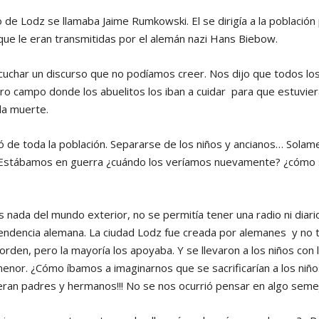
to de Lodz se llamaba Jaime Rumkowski. El se dirigía a la población
que le eran transmitidas por el alemán nazi Hans Biebow.
scuchar un discurso que no podíamos creer. Nos dijo que todos lo
ro campo donde los abuelitos los iban a cuidar para que estuvier
la muerte.
 de toda la población. Separarse de los niños y ancianos… Solam
 Estábamos en guerra ¿cuándo los veríamos nuevamente? ¿cómo se
nada del mundo exterior, no se permitía tener una radio ni diari
endencia alemana. La ciudad Lodz fue creada por alemanes y no
rden, pero la mayoría los apoyaba. Y se llevaron a los niños con 
menor. ¿Cómo íbamos a imaginarnos que se sacrificarían a los niño
 eran padres y hermanos!!! No se nos ocurrió pensar en algo seme