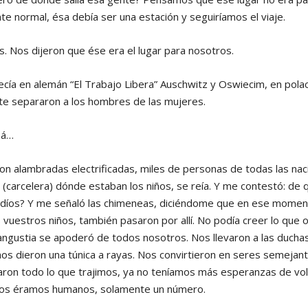
 normal, ésa debía ser una estación y seguiríamos el viaje.
 Nos dijeron que ése era el lugar para nosotros.
ecía en alemán “El Trabajo Libera” Auschwitz y Oswiecim, en pola
te separaron a los hombres de las mujeres.
pá…
on alambradas electrificadas, miles de personas de todas las nac
 (carcelera) dónde estaban los niños, se reía. Y me contestó: de
judíos? Y me señaló las chimeneas, diciéndome que en ese mome
 vuestros niños, también pasaron por allí. No podía creer lo que 
 angustia se apoderó de todos nosotros. Nos llevaron a las duch
 nos dieron una túnica a rayas. Nos convirtieron en seres semejant
itaron todo lo que trajimos, ya no teníamos más esperanzas de vo
mos éramos humanos, solamente un número.