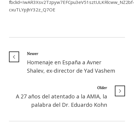
fbclid=IwAR3Xsv2Tzpyw7EFCpu3eV51sztULKRlcww_NZ2bf
cxuTLYpJhY32z_Q7OE
Newer
Homenaje en España a Avner
Shalev, ex-director de Yad Vashem
Older
A 27 años del atentado a la AMIA, la
palabra del Dr. Eduardo Kohn