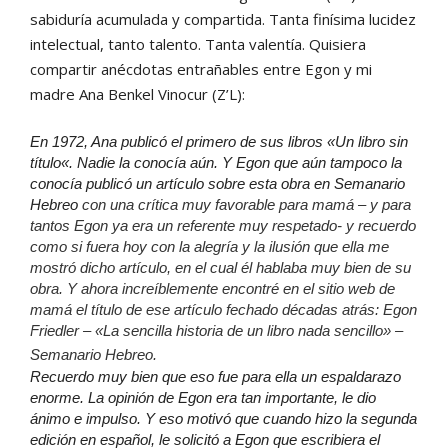
sabiduría acumulada y compartida. Tanta finísima lucidez
intelectual, tanto talento. Tanta valentía. Quisiera
compartir anécdotas entrañables entre Egon y mi
madre Ana Benkel Vinocur (Z’L):
En 1972, Ana publicó el primero de sus libros «Un libro sin
título
«. Nadie la conocía aún. Y Egon que aún tampoco la
conocía publicó un artículo sobre esta obra en Semanario
Hebreo
con una crítica muy favorable para mamá – y para
tantos Egon ya era un referente muy respetado- y recuerdo
como si fuera hoy con la alegría y la ilusión que ella me
mostró dicho artículo, en el cual él hablaba muy bien de su
obra. Y ahora increíblemente encontré en el sitio web de
mamá el título de ese artículo fechado décadas atrás: Egon
Friedler – «La sencilla historia de un libro nada sencillo» –
Semanario Hebreo.
Recuerdo muy bien que eso fue para ella un espaldarazo
enorme. La opinión de Egon era tan importante, le dio
ánimo e impulso. Y eso motivó que cuando hizo la segunda
edición en español, le solicitó a Egon que escribiera
el