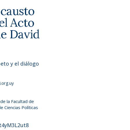
ocausto
el Acto
de
David
eto y el diálogo
.org.uy
de la Facultad de
e Ciencias Políticas
nt4yM3L2ut8