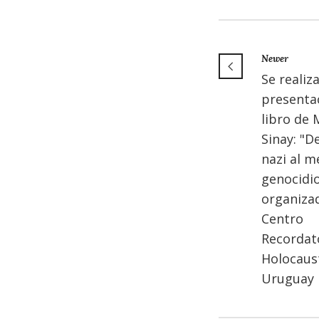
Newer
Se realiza
presenta
libro de 
Sinay: "D
nazi al m
genocidio
organizad
Centro
Recordato
Holocaus
Uruguay