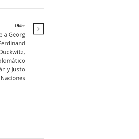
Older
e a Georg
Ferdinand
Duckwitz,
plomático
n y Justo
s Naciones