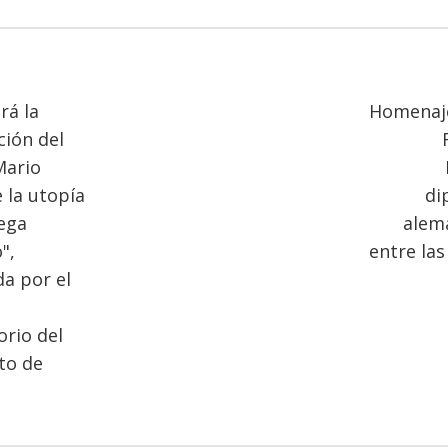
rá la
Homenaj
ción del
Mario
e la utopía
di
ega
alemá
",
entre la
a por el
rio del
to de