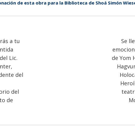
nación de esta obra para la Biblioteca de Shoá Simón Wiese
rás a tu
Se ll
entida
emocion
del Lic.
de Yom 
nter,
Hagvur
dente del
Holoc
Heroí
rio del
teatr
to de
Mo