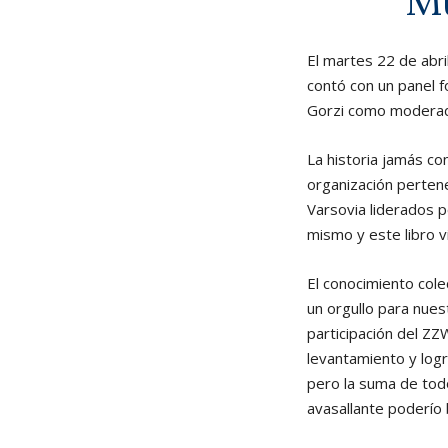
Mu
El martes 22 de abri
contó con un panel 
Gorzi como moderad
La historia jamás co
organización perten
Varsovia liderados 
mismo y este libro vi
El conocimiento cole
un orgullo para nue
participación del ZZ
levantamiento y log
pero la suma de todo
avasallante poderío b