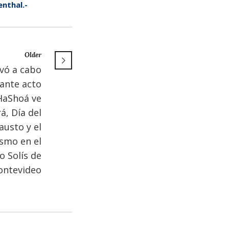
nthal.-
Older
evó a cabo
ante acto
HaShoá ve
á, Día del
austo y el
smo en el
o Solís de
ntevideo