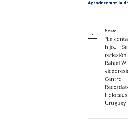
Agradecemos la do
Newer
"Le conta
hijo...": S
reflexión 
Rafael Wi
vicepresi
Centro
Recordato
Holocaus
Uruguay