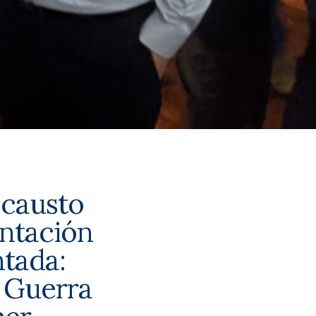
ocausto
entación
ntada:
 Guerra