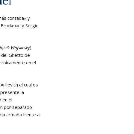
mer
amás contada» y
 Bruckman y Sergio
iązek Wojskowy
),
o del Ghetto de
eroicamente en el
nilevich el cual es
 presente la
 en el
ron por separado
cia armada frente al