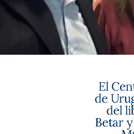
El Cen
de Urug
del l
Betar 