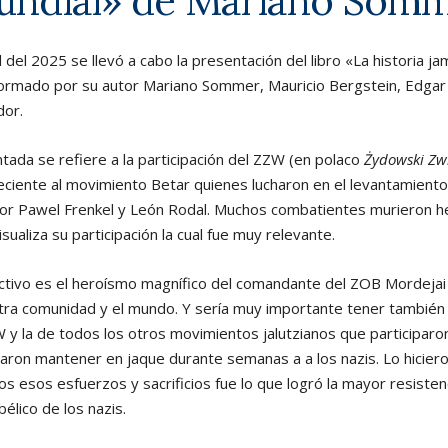
ndial
» de Mariano Som
l del 2025 se llevó a cabo la presentación del libro «La historia j
formado por su autor Mariano Sommer, Mauricio Bergstein, Edgar
or.
ntada se refiere a la participación del ZZW (en polaco
Żydowski Zw
eciente al movimiento Betar quienes lucharon en el levantamient
por Pawel Frenkel y León Rodal. Muchos combatientes murieron h
sualiza su participación la cual fue muy relevante.
ctivo es el heroísmo magnífico del comandante del ZOB Mordejai A
stra comunidad y el mundo. Y sería muy importante tener también
W y la de todos los otros movimientos jalutzianos que participaron
raron mantener en jaque durante semanas a a los nazis. Lo hicie
s esos esfuerzos y sacrificios fue lo que logró la mayor resisten
élico de los nazis.