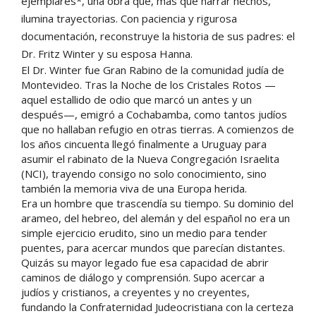
ejemplares*, una obra que, más que narrar hechos,
ilumina trayectorias. Con paciencia y rigurosa
documentación, reconstruye la historia de sus padres: el
Dr. Fritz Winter y su esposa Hanna.
El Dr. Winter fue Gran Rabino de la comunidad judía de
Montevideo. Tras la Noche de los Cristales Rotos —
aquel estallido de odio que marcó un antes y un
después—, emigró a Cochabamba, como tantos judíos
que no hallaban refugio en otras tierras. A comienzos de
los años cincuenta llegó finalmente a Uruguay para
asumir el rabinato de la Nueva Congregación Israelita
(NCI), trayendo consigo no solo conocimiento, sino
también la memoria viva de una Europa herida.
Era un hombre que trascendía su tiempo. Su dominio del
arameo, del hebreo, del alemán y del español no era un
simple ejercicio erudito, sino un medio para tender
puentes, para acercar mundos que parecían distantes.
Quizás su mayor legado fue esa capacidad de abrir
caminos de diálogo y comprensión. Supo acercar a
judíos y cristianos, a creyentes y no creyentes,
fundando la Confraternidad Judeocristiana con la certeza