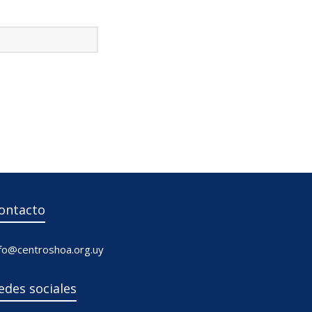
ontacto
nfo@centroshoa.org.uy
edes sociales