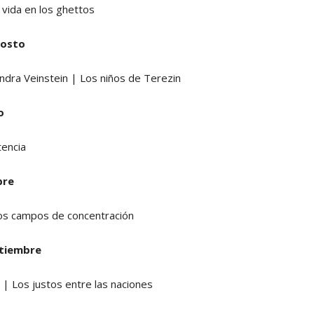
 vida en los ghettos
gosto
ndra Veinstein | Los niños de Terezin
o
tencia
bre
os campos de concentración
etiembre
| Los justos entre las naciones