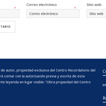
Correo electrónico
Sitio web
*
*
de autor, propiedad exclusiva del Centro Recordatorio del
C
 contar con la autorización previa y escrita de esta
nte leyenda en lugar visible: “Obra propiedad del Centro
i
R