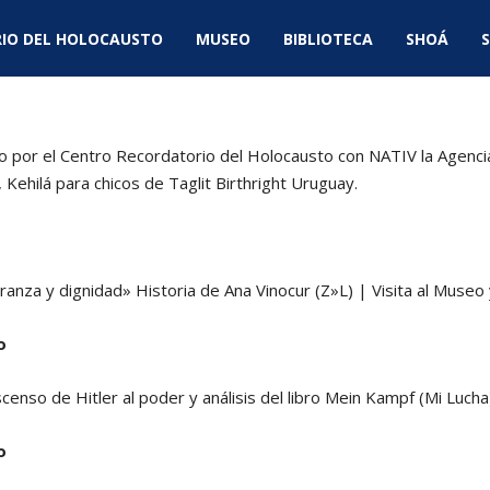
IO DEL HOLOCAUSTO
MUSEO
BIBLIOTECA
SHOÁ
S
o por el Centro Recordatorio del Holocausto con NATIV la Agenci
, Kehilá para chicos de Taglit Birthright Uruguay.
ranza y dignidad» Historia de Ana Vinocur (Z»L) | Visita al Museo 
o
censo de Hitler al poder y análisis del libro Mein Kampf (Mi Lucha
o