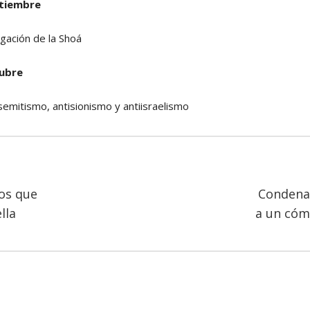
etiembre
gación de la Shoá
tubre
semitismo, antisionismo y antiisraelismo
os que
Condena 
lla
a un cóm