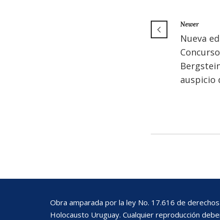
Newer
Nueva edi
Concurso
Bergstein
auspicio 
Obra amparada por la ley No. 17.616 de derechos 
Holocausto Uruguay. Cualquier reproducción deberá