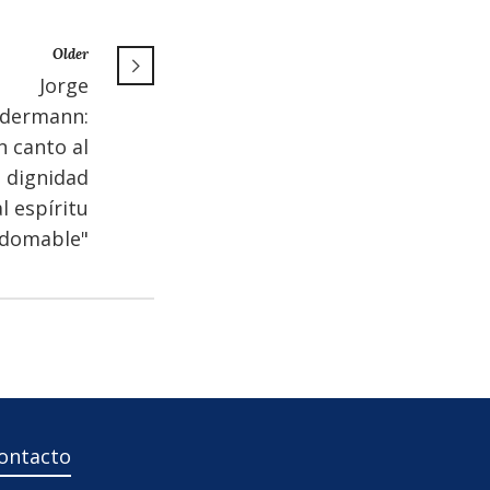
Older
Jorge
idermann:
n canto al
a dignidad
al espíritu
ndomable"
ontacto