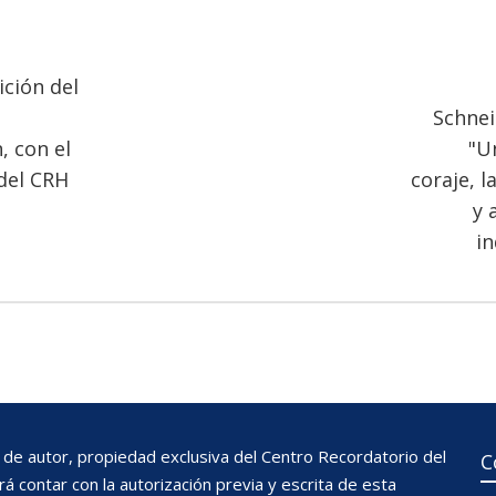
ción del
Schne
, con el
"U
del CRH
coraje, l
y 
i
de autor, propiedad exclusiva del Centro Recordatorio del
C
 contar con la autorización previa y escrita de esta