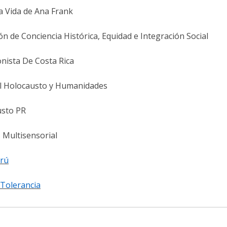
La Vida de Ana Frank
n de Conciencia Histórica, Equidad e Integración Social
onista De Costa Rica
l Holocausto y Humanidades
usto PR
 Multisensorial
rú
olerancia