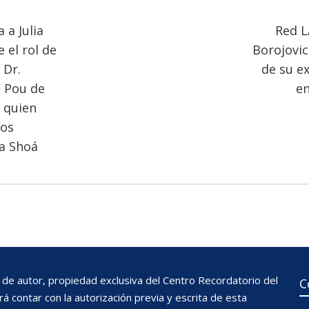
 a Julia
Red L
 el rol de
Borojovic
 Dr.
de su e
o Pou de
en
 quien
íos
la Shoá
de autor, propiedad exclusiva del Centro Recordatorio del
C
 contar con la autorización previa y escrita de esta