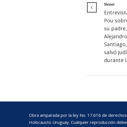
Newer
Entrevista
Pou sobre
su padre,
Alejandr
Santiago,
salvó jud
durante 
Obra amparada por la ley No. 17.616 de derechos 
Holocausto Uruguay. Cualquier reproducción deberá