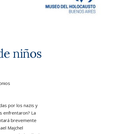
de niños
monios
as por los nazis y
s enfrentaron? La
ontará brevemente
rael Majchel