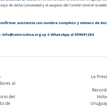
oyo de dicha Comunidad y el auspicio del Comité Central Israelit
 confirmar asistencia con nombre completo y número de do
o: info@centroshoa.org.uy ó WhatsApp al 099691284
n
La Pres
dores al
Recorda
rio del
Holo
to de
Uruguay