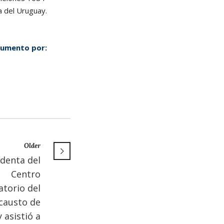
a del Uruguay.
cumento por:
Older
identa del
Centro
torio del
causto de
 asistió a