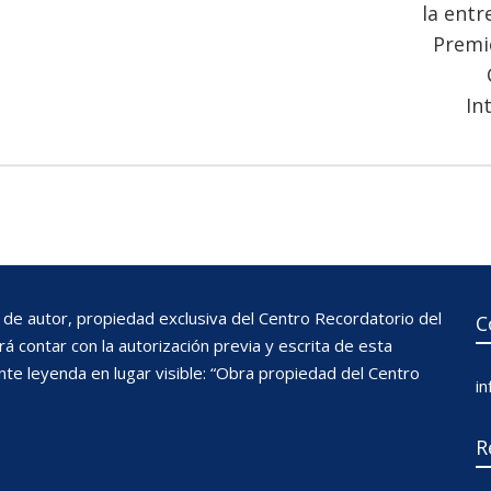
la entr
Premi
In
de autor, propiedad exclusiva del Centro Recordatorio del
C
 contar con la autorización previa y escrita de esta
nte leyenda en lugar visible: “Obra propiedad del Centro
i
R