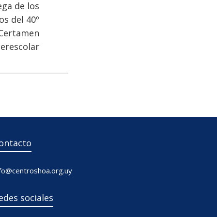
ega de los
os del 40º
Certamen
terescolar
ontacto
nfo@centroshoa.org.uy
edes sociales