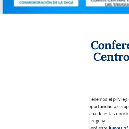
Confere
Centro
Tenemos el privilegi
oportunidad para ap
Una de estas oportu
Uruguay.
Será este
jueves 1º