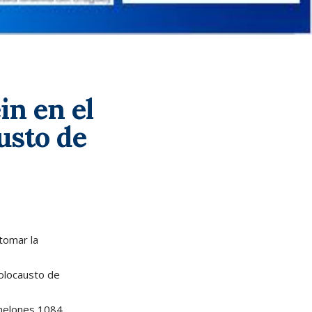
in en el
usto de
tomar la
Holocausto de
anelones 1084