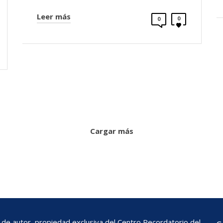
Leer más
0
0
Cargar más
de autor, propiedad exclusiva del Centro Recordatorio del