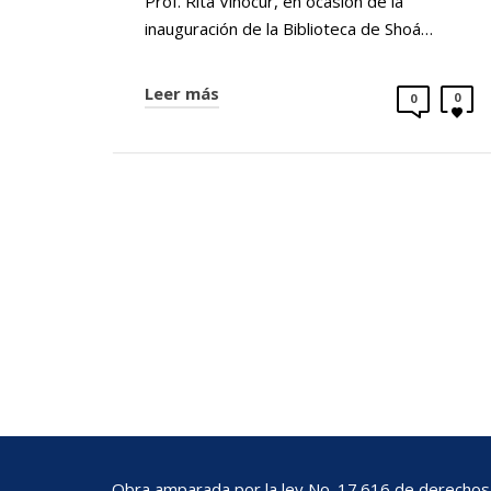
Prof. Rita Vinocur, en ocasión de la
inauguración de la Biblioteca de Shoá…
Leer más
0
0
Obra amparada por la ley No. 17.616 de derechos 