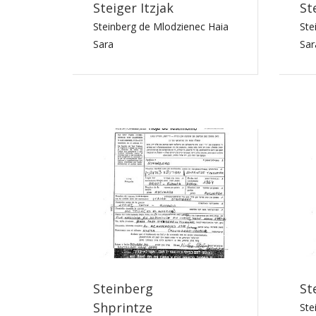
Steiger Itzjak
St
Steinberg de Mlodzienec Haia
Ste
Sara
Sar
Steinberg
St
Shprintze
Ste