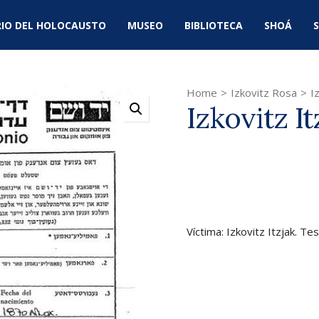
IO DEL HOLOCAUSTO
MUSEO
BIBLIOTECA
SHOÁ
S
Home
>
Izkovitz Rosa
>
I
Izkovitz It
Víctima: Izkovitz Itzjak. Te