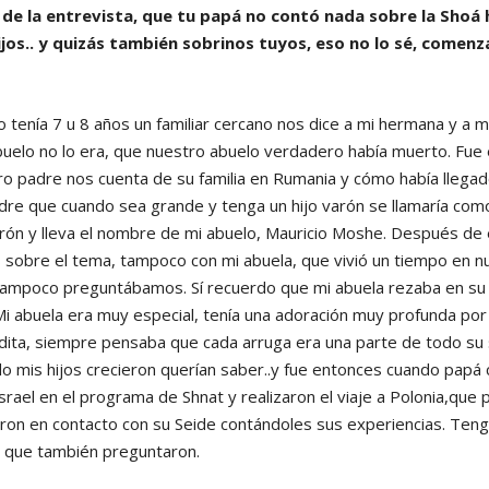
e la entrevista, que tu papá no contó nada sobre la Shoá 
hijos.. y quizás también sobrinos tuyos, eso no lo sé, come
to tenía 7 u 8 años un familiar cercano nos dice a mi hermana y a m
uelo no lo era, que nuestro abuelo verdadero había muerto. Fue
ro padre nos cuenta de su familia en Rumania y cómo había llega
adre que cuando sea grande y tenga un hijo varón se llamaría como
varón y lleva el nombre de mi abuelo, Mauricio Moshe. Después de
sobre el tema, tampoco con mi abuela, que vivió un tiempo en nu
tampoco preguntábamos. Sí recuerdo que mi abuela rezaba en su
. Mi abuela era muy especial, tenía una adoración muy profunda por
ita, siempre pensaba que cada arruga era una parte de todo su s
o mis hijos crecieron querían saber..y fue entonces cuando papá
Israel en el programa de Shnat y realizaron el viaje a Polonia,que 
on en contacto con su Seide contándoles sus experiencias. Teng
, que también preguntaron.