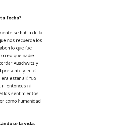
sta fecha?
mente se habla de la
 que nos recuerda los
saben lo que fue
o creo que nadie
ecordar Auschwitz y
l presente y en el
ra estar allí: “Lo
 ni entonces ni
el los sentimientos
eber como humanidad
ándose la vida.