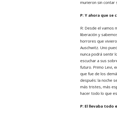
murieron sin contar 
P: Y ahora que se 
R: Desde el vamos m
liberación y sabemos
horrores que vivieron
Auschwitz. Uno puede
nunca podrá sentir l
escuchar a sus sobre
futuro. Primo Levi, e
que fue de los demás
después: la noche se
más tristes, más es
hacer todo lo que es
P: El llevaba todo