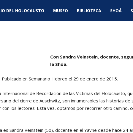
IO DEL HOLOCAUSTO
MUSEO
BIBLIOTECA
SHOÁ
S
Con Sandra Veinstein, docente, segu
la Shóa.
i. Publicado en Semanario Hebreo el 29 de enero de 2015.
a Internacional de Recordación de las Víctimas del Holocausto, q
ario del cierre de Auschwitz, son innumerables las historias de
 con los lectores. Esta vez, optamos por recorrer otro camino, 
.
a es Sandra Veinstein (50), docente en el Yavne desde hace 24 a