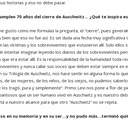
sus historias y eso no debe pasar.
cumplen 70 años del cierre de Auschwitz… ¿Qué te inspira e
e gusto como me formulas la pregunta, el “cierre”, pues general
 bien que eso no fue así. Es sin duda una fecha muy significativa
 las víctimas y los sobrevivientes que estuvieron allí. Solo ellos 
 intentar imaginar leyendo los diarios de los sobrevivientes per
o que era estar allí. Es la responsabilidad de la humanidad toda r
vivientes y nunca callar sus voces que deben estar siempre en e
n su Trilogía de Auschwitz, nos hace sentir en alguna forma lo que e
, de las mujeres, de los niños, de los viejos, no pudimos saberlo,
 los tragó, pura y simplemente”. Primo Levi nos pone a flor de pi
pantosos que un ser humano vivió en Auschwitz y es nuestro d
tá a nuestro alcance para que otro “Auschwitz” no se repita.
 eso en su memoria y en su ser…y no pudo más…terminó quit