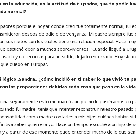
 en la educación, en la actitud de tu padre, que te podía h
ida normal?
s padres porque el hogar donde crecí fue totalmente normal, fui
asmitieron deseos de odio o de venganza. Mi padre siempre fue 
con sus nietos con los cuales tiene una relación especial. Hace m
que escuché decir a muchos sobrevivientes: “Cuando llegué a Urug
 pasado y no recordar para no sufrir, dejarlo enterrado. Hoy sien
a que quedó en Europa”.
 lógico..Sandra.. ¿cómo incidió en ti saber lo que vivió tu 
con las proporciones debidas cada cosa que pasa en la vid
 niña seguramente esto me marcó aunque no lo pusiéramos en pa
uando fui madre, tenía que intentar reconstruir nuestro pasado pa
ponsabilidad como madre contarles a mis hijos quiénes habían si
initiva saber quién era yo. Hace un tiempo escuché a un hijo de s
ra y a partir de ese momento pude entender mucho de lo que sentí