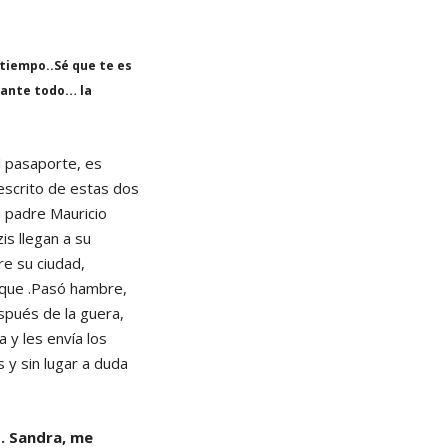
 tiempo..Sé que te es
 ante todo… la
l pasaporte, es
escrito de estas dos
u padre Mauricio
is llegan a su
e su ciudad,
osque .Pasó hambre,
spués de la guera,
 y les envía los
 y sin lugar a duda
o. Sandra, me