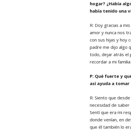
hogar? ¿Había algo
había tenido una v
R: Doy gracias a mi
amor y nunca nos tr
con sus hijas y hoy 
padre me dijo algo 
todo, dejar atrás el
recordar a mi famili
P: Qué fuerte y qué
así ayuda a tomar 
R: Siento que desde
necesidad de saber c
Sentí que era mi res
donde venían, en def
que él también lo e