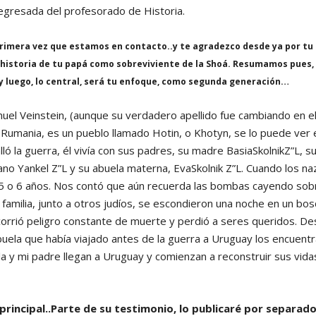
 egresada del profesorado de Historia.
 primera vez que estamos en contacto..y te agradezco desde ya por tu
 historia de tu papá como sobreviviente de la Shoá. Resumamos pues,
y luego, lo central, será tu enfoque, como segunda generación…
uel Veinstein, (aunque su verdadero apellido fue cambiando en e
 Rumania, es un pueblo llamado Hotin, o Khotyn, se lo puede ver 
ló la guerra, él vivía con sus padres, su madre BasiaSkolnikZ”L, s
o Yankel Z”L y su abuela materna, EvaSkolnik Z”L. Cuando los naz
a 5 o 6 años. Nos contó que aún recuerda las bombas cayendo sobr
 familia, junto a otros judíos, se escondieron una noche en un b
 corrió peligro constante de muerte y perdió a seres queridos. De
ela que había viajado antes de la guerra a Uruguay los encuentra
la y mi padre llegan a Uruguay y comienzan a reconstruir sus vidas
n principal..Parte de su testimonio, lo publicaré por separad