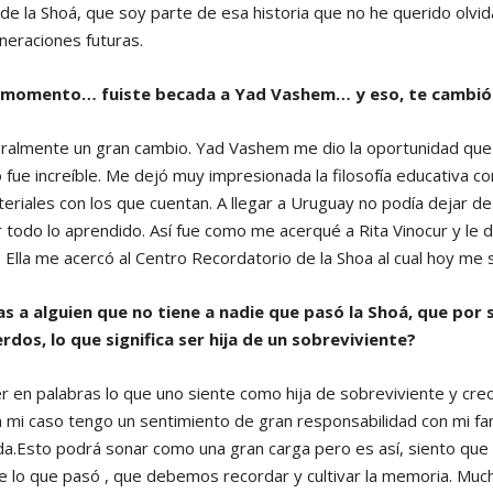
de la Shoá, que soy parte de esa historia que no he querido olvi
neraciones futuras.
 momento… fuiste becada a Yad Vashem… y eso, te cambió 
iteralmente un gran cambio. Yad Vashem me dio la oportunidad qu
fue increíble. Me dejó muy impresionada la filosofía educativa co
eriales con los que cuentan. A llegar a Uruguay no podía dejar de 
 todo lo aprendido. Así fue como me acerqué a Rita Vinocur y le 
. Ella me acercó al Centro Recordatorio de la Shoa al cual hoy me
as a alguien que no tiene a nadie que pasó la Shoá, que por s
dos, lo que significa ser hija de un sobreviviente?
ner en palabras lo que uno siente como hija de sobreviviente y cre
n mi caso tengo un sentimiento de gran responsabilidad con mi fa
da.Esto podrá sonar como una gran carga pero es así, siento que
de lo que pasó , que debemos recordar y cultivar la memoria. Muc