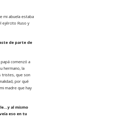
de mi abuela estaba
l ejército Ruso y
raste de parte de
do papá comenzó a
su hermano, la
 tristes, que son
nalidad, por qué
a mi madre que hay
ible…y al mismo
veía eso en tu