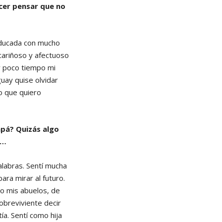
acer pensar que no
 educada con mucho
cariñoso y afectuoso
uy poco tiempo mi
uay quise olvidar
to que quiero
papá? Quizás algo
a…
labras. Sentí mucha
ra mirar al futuro.
do mis abuelos, de
obreviviente decir
a. Sentí como hija