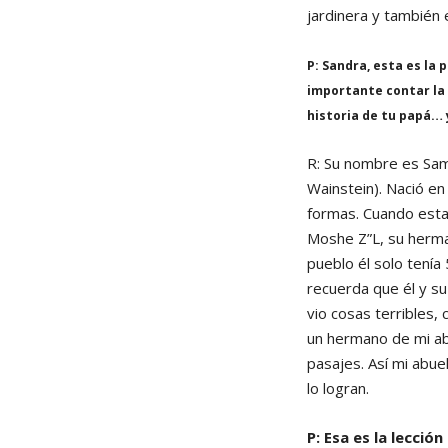
jardinera y también
P: Sandra, esta es la
importante contar la
historia de tu papá… 
R: Su nombre es Sam
Wainstein). Nació en
formas. Cuando estal
Moshe Z”L, su herman
pueblo él solo tení
recuerda que él y su
vio cosas terribles,
un hermano de mi abu
pasajes. Así mi abue
lo logran.
P: Esa es la lecció