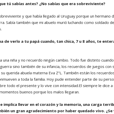
 que tú sabías antes? ¿No sabías que era sobreviviente?
sobreviviente y que había llegado al Uruguay porque un hermano 
rra. Sabía también que mi abuelo murió luchando como soldado de
.
a de verlo a tu papá cuando, tan chica, 7 u 8 años, te ente
ra una niña y no recuerdo ningún cambio. Todo fue distinto cuan
a guerra sino también de su infancia, los recuerdos de juegos con 
n su querida abuela materna Eva Z”L. También están los recuerdos
nmueven a toda la familia. Hoy pude entender parte de su perso
obre todo el presente y lo vive con intensidad.El siempre le dice 
s momentos buenos porque los malos llegaran.
te implica llevar en el corazón y la memoria, una carga terr
mbién un gran agradecimiento por haber quedado vivo. ¿Se 