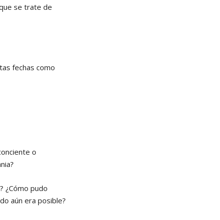
 que se trate de
stas fechas como
conciente o
nia?
lo? ¿Cómo pudo
ndo aún era posible?