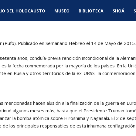
IO DEL HOLOCAUSTO
MUSEO
BIBLIOTECA
SHOÁ
S
ter (Rufo). Publicado en Semanario Hebreo el 14 de Mayo de 2015.
etenta años, concluía-previa rendición incondicional de la Aleman
 es la fecha conmemorada por la mayoría de los países. En la Uni
te en Rusia y otros territorios de la ex-URSS- la conmemoración
as mencionadas hacen alusión a la finalización de la guerra en Euro
continuó algunos meses más, hasta que el Presidente Truman tomó
 lanzar la bomba atómica sobre Hiroshima y Nagasaki. El 2 de se
 de los principales responsables de esta inhumana conflagración- se