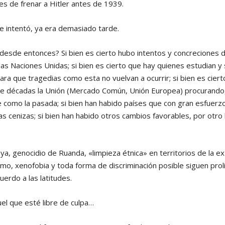
s de frenar a Hitler antes de 1939.
e intentó, ya era demasiado tarde.
esde entonces? Si bien es cierto hubo intentos y concreciones de
las Naciones Unidas; si bien es cierto que hay quienes estudian y 
ra que tragedias como esta no vuelvan a ocurrir; si bien es cier
 décadas la Unión (Mercado Común, Unión Europea) procurando,
e como la pasada; si bien han habido países que con gran esfuerzo
as cenizas; si bien han habido otros cambios favorables, por otro
, genocidio de Ruanda, «limpieza étnica» en territorios de la ex
mo, xenofobia y toda forma de discriminación posible siguen pro
erdo a las latitudes.
el que esté libre de culpa…