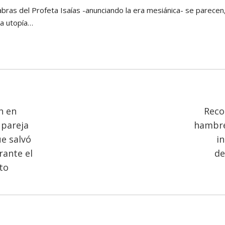
ras del Profeta Isaías -anunciando la era mesiánica- se parecen
a utopía…
n en
Reco
 pareja
hambre,
e salvó
in
rante el
de
to