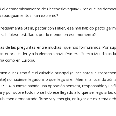
ó el desmembramiento de Checoeslovaquia? ¿Por qué las democra
 «apaciguamiento»- tan extremo?
recisamente Stalin, pactar con Hitler, ese mal habido pacto germa
guerra hubiese estallado, por lo menos en ese momento?
as de las preguntas-entre muchas- que nos formulamos. Por su
nterior a Hitler y a la Alemania nazi -Primera Guerra Mundial incl
nia como en Europa.
ien el nazismo fue el culpable principal (nunca antes la «represen
nte) no hubiese llegado a lo que llegó si en Alemania, cuando aún
1933- hubiese habido una oposición sensata, responsable y unifi
 y por sobre todo no se hubiese llegado a lo que se llegó si las 
ubiesen demostrado firmeza y energía, en lugar de extrema debili