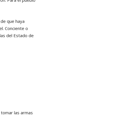
n. Para el pueblo
s de que haya
el. Conciente o
 las del Estado de
a tomar las armas