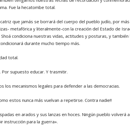
ambién tengamos nuestras fechas de recordación y conmemoració
uma. Fue la hecatombe total.
catriz que jamás se borrará del cuerpo del pueblo judío, por má
izas- metafórica y literalmente-con la creación del Estado de Isra
 Shoá condiciona nuestras vidas, actitudes y posturas, y también
o condicionará durante mucho tiempo más.
dad total.
 Por supuesto educar. Y trasmitir.
s los mecanismos legales para defender a las democracias.
omo estos nunca más vuelvan a repetirse. Contra nadie!!
espadas en arados y sus lanzas en hoces. Ningún pueblo volverá 
bir instrucción para la guerra».