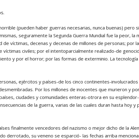
s.
 horrible (pueden haber guerras necesarias, nunca buenas) pero 
 mismas, seguramente la Segunda Guerra Mundial fue la peor, la 
ad de víctimas, decenas y decenas de millones de personas; por la
víctimas civiles; por el intentoparcialmente realizado-de genocid
miento y por el horror; por las formas de exterminio. La tecnología 
ersonas, ejércitos y países-de los cinco continentes-involucrados 
s desmembradas. Por los millones de inocentes que murieron y po
 países, ciudades y comunidades enteras-otrora en su esplendor
nsecuencias de la guerra, varias de las cuales duran hasta hoy y
aíses finalmente vencedores del nazismo o mejor dicho de la Alem
ido derrotado, su veneno se esparció- las fechas arriba mencion