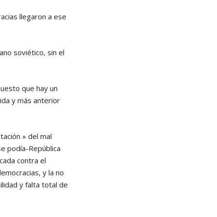
cias llegaron a ese
no soviético, sin el
puesto que hay un
uida y más anterior
tación » del mal
 se podía-República
cada contra el
democracias, y la no
dad y falta total de