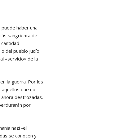
si puede haber una
más sangrienta de
 cantidad
io del pueblo judío,
al «servicio» de la
en la guerra. Por los
r aquellos que no
- ahora destrozadas.
 perdurarán por
ania nazi -el
adas se conocen y