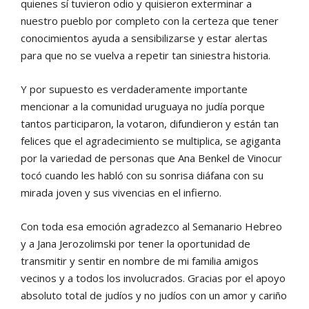
quienes sí tuvie
ron odio y quisieron exterminar
a
nuestro pueblo por completo
con la certeza que tener
conoci
mientos ayuda a sensibilizarse y
estar alertas
para que no se vuel
va a repetir tan siniestra historia.
Y por supuesto es verdadera
mente importante
mencionar a
la comunidad uruguaya no judía
porque
tantos participaron, la vo
taron, difundieron y están tan
feli
ces que el agradecimiento se mul
tiplica, se agiganta
por la variedad
de personas que Ana Benkel de
Vinocur
tocó cuando les habló
con su sonrisa diáfana con su
mi
rada joven y sus vivencias en el
infierno.
Con toda esa emoción agradez
co al Semanario Hebreo
y a Jana
Jerozolimski por tener la opor
tunidad de
transmitir y sentir en
nombre de mi familia amigos
ve
cinos y a todos los involucrados.
Gracias por el apoyo
absoluto
total de judíos y no judíos con un
amor y cariño