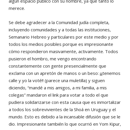
algún espacio público
con su nombre, ya que tanto lo
merece.
Se debe agradecer a la Comu
nidad judía completa,
incluyen
do comunidades y a todas las ins
tituciones,
Semanario Hebreo y
particulares por este medio y por
todos los medios posibles porque
es impresionante
cómo respon
dieron masivamente, activamen
te. Todos
pusieron el hombro, me
vengo
encontrando
constante
mente con gente presencialmente
que
exclama con un apretón de
manos o un beso: ¡¡¡tenemos
ca
lle y yo la voté!! (parece una mu
letilla) y siguen
diciendo, “man
dé a mis amigos, a mi familia, a
mis
colegas” mandaron el link
para votar a todo el que
pudiera
solidarizarse con esta causa que
es inmortalizar
a todos los so
brevivientes de la Shoá en Uru
guay y el
mundo. Esto es debido
a la incansable difusión que se le
dio.
Impresionante
también
lo
que ocurrió en Yom Kipur,