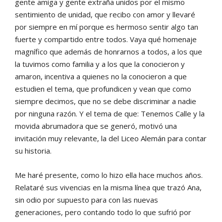
gente
amiga y gente extraña unidos por
el mismo
sentimiento de unidad,
que recibo con amor y llevaré
por
siempre en mí porque es hermo
so sentir algo tan
fuerte y com
partido entre todos. Vaya qué
homenaje
magnífico que además
de honrarnos a todos, a los que
la tuvimos como familia y a los
que la conocieron y
amaron, in
centiva a quienes no la conocie
ron a que
estudien el tema, que
profundicen y vean que como
siempre decimos, que no se debe
discriminar a nadie
por ninguna
razón. Y el tema de que: Tenemos
Calle y la
movida abrumadora
que se generó, motivó una
invi
tación muy relevante, la del Liceo
Alemán para contar
su historia.
Me haré presente, como lo hizo
ella hace muchos años.
Relataré
sus vivencias en la misma línea
que trazó Ana,
sin odio por su
puesto para con las nuevas
gene
raciones, pero contando todo lo
que sufrió por