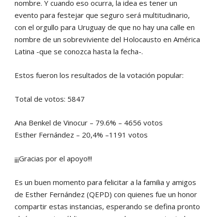
nom
bre. Y cuando eso ocurra, la idea
es tener un
evento para festejar
que seguro será multitudinario,
con el orgullo para Uruguay de
que no hay una calle en
nombre
de un sobreviviente del Holocaus
to en América
Latina -que se co
nozca hasta la fecha-.
Estos fueron los resultados de la
votación popular:
Total de votos: 5847
Ana Benkel de Vinocur – 79.6%
– 4656 votos
Esther
Fernández
–
20,4%
–
1191 votos
¡¡¡Gracias por el apoyo!!!
Es un buen momento para fe
licitar a la familia y amigos
de
Esther
Fernández
(QEPD)
con
quienes fue un honor
compartir
estas instancias, esperando se de
fina pronto