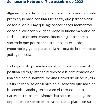
Semanario Hebreo el 7 de octubre de 2022
Algunas veces, la vida oprime,
pero otras veces la vida
premia
y lo hace con una fuerza tal, que
parece venir
desde el cielo. Hay
que
agradecer
estos
momentos
desde el corazón y cuando viene
lo bueno valorarlo en
toda su di
mensión, especialmente algo tan
bueno,
sabiendo que permanece
rá como un recuerdo
imborrable y
ya es parte de la historia de la
comunidad
judía y no judía.
Es lo que está pasando en estos
días y la respuesta
positiva es muy
intensa respecto a la confirmación
de
una calle con el nombre de Ana
Benkel de Vinocur (Z’L).
Es un
hecho y se encuentra en el sende
ro que nace en
la Rambla Gandhi
y termina en el Faro de Punta
Ca
rretas.
Faltan los trámites burocráticos
que ya no
dependen de nosotros,
para instalar la placa con su