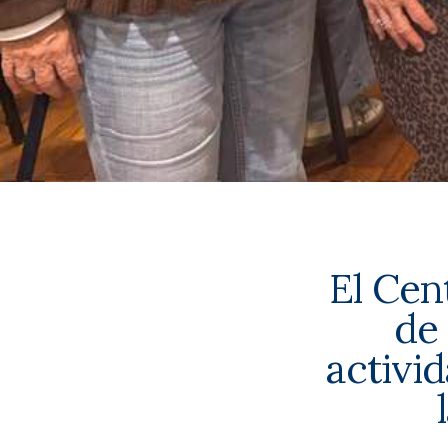
El Cen
de
activi