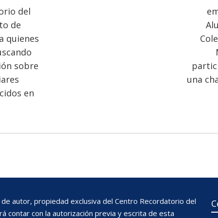
rio del
em
to de
Al
a quienes
Cole
uscando
ión sobre
partic
iares
una cha
cidos en
de autor, propiedad exclusiva del Centro Recordatorio del
C
 contar con la autorización previa y escrita de esta