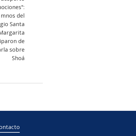
ociones":
umnos del
gio Santa
Margarita
iparon de
rla sobre
Shoá
ontacto