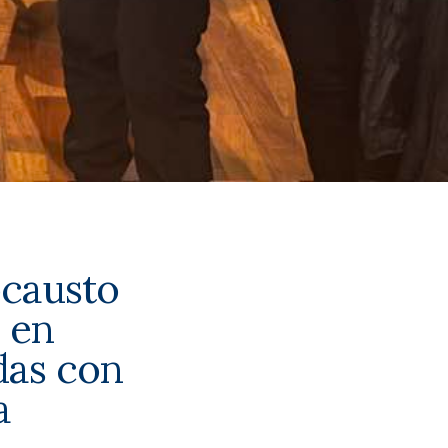
ocausto
 en
das con
a