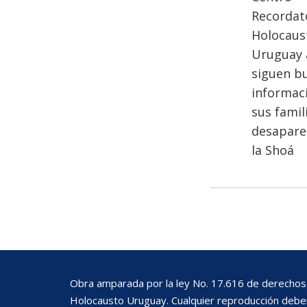
Recordato
Holocaus
Uruguay 
siguen b
informac
sus famil
desapare
la Shoá
Obra amparada por la ley No. 17.616 de derechos 
Holocausto Uruguay. Cualquier reproducción deberá