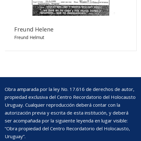
Freund Helene
Freund Helmut
Obra amparada por la ley No. 17.616 de derechos de autor,
propiedad exclusiva del Centro Recordatorio del Holocausto
Uruguay. Cualquier reproducción deberá contar con la
autorización previa y escrita de esta institución, y deberá
ser acompañada por la siguiente leyenda en lugar visible:
“Obra propiedad del Centro Recordatorio del Holocausto,
Uruguay”.