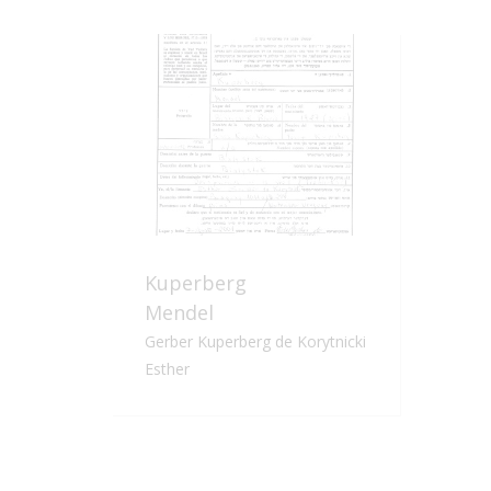
Kuperberg
Ku
Mendel
Ri
Gerber Kuperberg de Korytnicki
Ger
Esther
Est