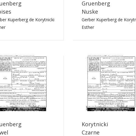
uenberg
Gruenberg
ises
Nuske
ber Kuperberg de Korytnicki
Gerber Kuperberg de Korytn
her
Esther
uenberg
Korytnicki
wel
Czarne