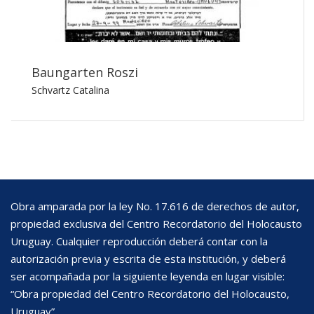
Baungarten Roszi
Schvartz Catalina
Obra amparada por la ley No. 17.616 de derechos de autor,
propiedad exclusiva del Centro Recordatorio del Holocausto
Uruguay. Cualquier reproducción deberá contar con la
autorización previa y escrita de esta institución, y deberá
ser acompañada por la siguiente leyenda en lugar visible:
“Obra propiedad del Centro Recordatorio del Holocausto,
Uruguay”.