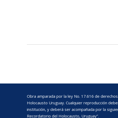
Gumprich
Gu
Albert
Ter
Terhoch Treitel Sonia Evelina
Obra amparada por la ley No. 17.616 de derechos 
Holocausto Uruguay. Cualquier reproducción deberá
institución, y deberá ser acompañada por la siguie
Recordatorio del Holocausto, Uruguay”.