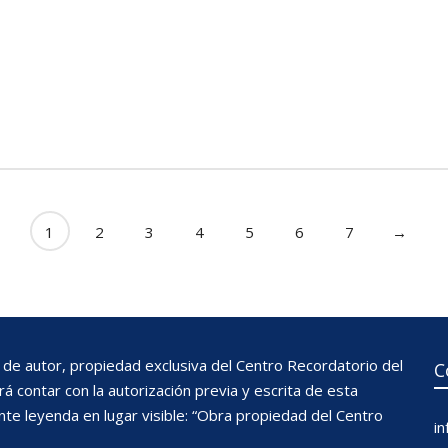
mprich Irma
Gumprich Julius
hoch Treitel Sonia Evelina
Terhoch Treitel Sonia Eveli
1
2
3
4
5
6
7
→
de autor, propiedad exclusiva del Centro Recordatorio del
C
 contar con la autorización previa y escrita de esta
nte leyenda en lugar visible: “Obra propiedad del Centro
i