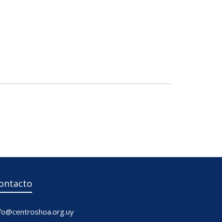
Gumprich
Mariane
na
Terhoch Treitel Sonia Evelina
ontacto
nfo@centroshoa.org.uy