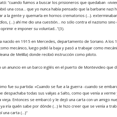
ató: “cuando fuimos a buscar los prisioneros que quedaban -vivi
ió una cosa… que yo nunca había pensado que la barbarie nazi h
ar a la gente y quemarla en hornos crematorios (…). exterminaban 
díos, (…) ahí me dio una cuestión… no sólo contra el nazismo sino
oprimir e imponer su voluntad…”(3).
ía nacido en 1915 en Mercedes, departamento de Soriano. A los 1
 como mecánico, luego pidió la baja y pasó a trabajar como mecánico
eana de Melilla) donde recibió instrucción como piloto.
o un anuncio en un barco inglés en el puerto de Montevideo que dec
ómo fue su partida: «Cuando se fue a la guerra -cuando se embar
e despachaba todas sus valijas a Salto, como que venía a verme y
a vieja. Entonces se embarcó y le dejó una carta con un amigo nue
l ya iría quién sabe por dónde (…) le hizo creer que se venía a tra
í una carta (…)”