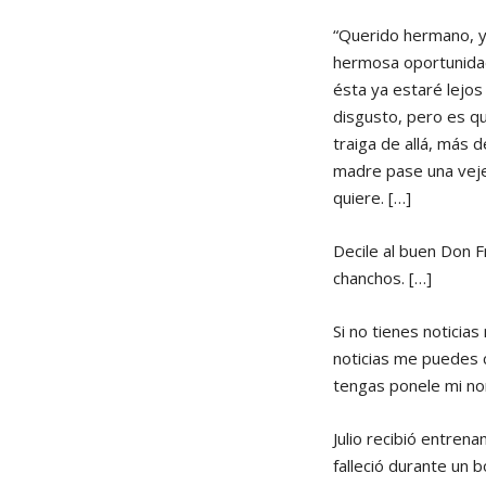
“Querido hermano, y
hermosa oportunidad 
ésta ya estaré lejos
disgusto, pero es qu
traiga de allá, más
madre pase una vejez
quiere. […]
Decile al buen Don F
chanchos. […]
Si no tienes noticia
noticias me puedes c
tengas ponele mi no
Julio recibió entren
falleció durante un 