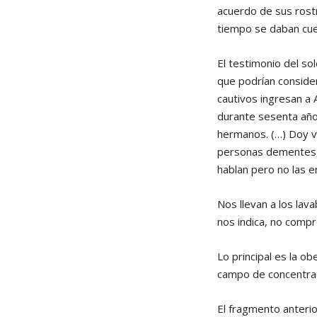
acuerdo de sus rostr
tiempo se daban cuen
El testimonio del so
que podrían conside
cautivos ingresan a 
durante sesenta año
hermanos. (…) Doy v
personas dementes, 
hablan pero no las 
Nos llevan a los lav
nos indica, no comp
Lo principal es la o
campo de concentració
El fragmento anterio