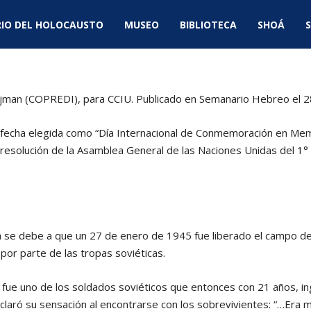
IO DEL HOLOCAUSTO
MUSEO
BIBLIOTECA
SHOÁ
S
ojman (COPREDI), para CCIU. Publicado en Semanario Hebreo el 
a fecha elegida como “Día Internacional de Conmemoración en Mem
 resolución de la Asamblea General de las Naciones Unidas del 1
ha se debe a que un 27 de enero de 1945 fue liberado el campo d
por parte de las tropas soviéticas.
fue uno de los soldados soviéticos que entonces con 21 años, in
laró su sensación al encontrarse con los sobrevivientes: “…Era 