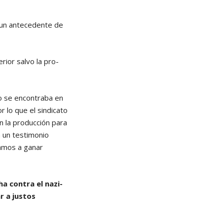
, un antecedente de
rior salvo la pro-
ro se encontraba en
r lo que el sindicato
n la producción para
n un testimonio
amos a ganar
ha contra el nazi-
r a justos