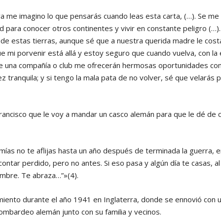
a me imagino lo que pensarás cuando leas esta carta, (…). Se me
para conocer otros continentes y vivir en constante peligro (…)
 de estas tierras, aunque sé que a nuestra querida madre le cost
e mi porvenir está allá y estoy seguro que cuando vuelva, con la
 de una compañía o club me ofrecerán hermosas oportunidades co
 tranquila; y si tengo la mala pata de no volver, sé que velarás p
rancisco que le voy a mandar un casco alemán para que le dé de c
s mías no te aflijas hasta un año después de terminada la guerra, 
ontar perdido, pero no antes. Si eso pasa y algún día te casas, al
mbre. Te abraza…”»(4).
amiento durante el año 1941 en Inglaterra, donde se ennovió con 
bombardeo alemán junto con su familia y vecinos.