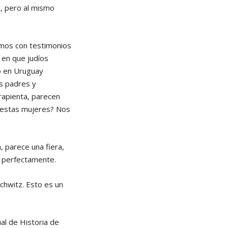
o, pero al mismo
tamos con testimonios
 en que judíos
ió en Uruguay
s padres y
rapienta, parecen
n estas mujeres? Nos
, parece una fiera,
o perfectamente.
schwitz. Esto es un
al de Historia de