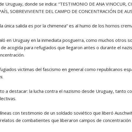
o de Uruguay, donde se indica: “TESTIMONIO DE ANA VINOCUR,
PAÍS, SOBREVIVIENTE DEL CAMPO DE CONCENTRACIÓN DE AU
“la única salida es por la chimenea” es al humo de los hornos crem
aló en Uruguay en la inmediata posguerra, como muchos otros sob
 de acogida para refugiados que llegaron antes o durante el nazi
ncentración.
fugiados victimas del fascismo en general como republicanos esp
i.
o a destacar: la lucha contra el nazismo desde Uruguay, tanto co
lectivas.
neas con testimonio de un soldado soviético que liberó Auschwi
elatos de combatientes que liberaron campos de concentración 