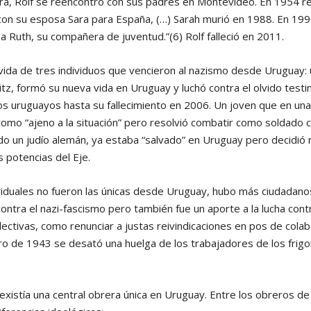
ra, Rolf se reencontró con sus padres en Montevideo. En 1954 r
con su esposa Sara para España, (…) Sarah murió en 1988. En 1990
a Ruth, su compañera de juventud.”(6) Rolf falleció en 2011.
vida de tres individuos que vencieron al nazismo desde Uruguay:
tz, formó su nueva vida en Uruguay y luchó contra el olvido testi
s uruguayos hasta su fallecimiento en 2006. Un joven que en una 
como “ajeno a la situación” pero resolvió combatir como soldado c
do un judío alemán, ya estaba “salvado” en Uruguay pero decidió
s potencias del Eje.
ividuales no fueron las únicas desde Uruguay, hubo más ciudadan
contra el nazi-fascismo pero también fue un aporte a la lucha cont
lectivas, como renunciar a justas reivindicaciones en pos de cola
ero de 1943 se desató una huelga de los trabajadores de los frigo
xistía una central obrera única en Uruguay. Entre los obreros de 