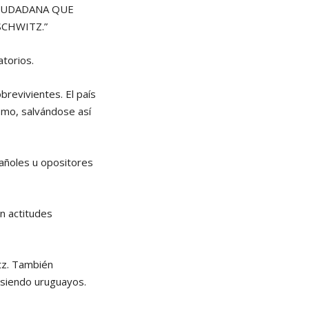
 CIUDADANA QUE
SCHWITZ.”
atorios.
revivientes. El país
smo, salvándose así
añoles u opositores
n actitudes
tz. También
siendo uruguayos.