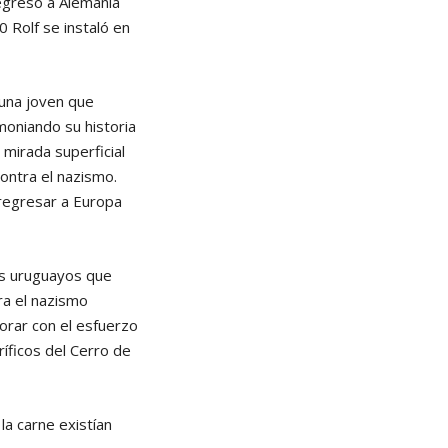
egresó a Alemania
 Rolf se instaló en
 una joven que
moniando su historia
mirada superficial
ontra el nazismo.
 regresar a Europa
os uruguayos que
ra el nazismo
borar con el esfuerzo
ríficos del Cerro de
la carne existían