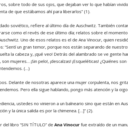
os, sobre todo de sus ojos, que dejaban ver lo que habían vivid
ta de que estábamos ahí para liberarlos” (1).
ldado soviético, refiere al último día de Auschwitz. También con
rarse como el revés de ese último día; relatos sobre el momento
Auschwitz. Uno de esos relatos es el de Ana Vinocur, quien resid
s: “Sentí un gran temor, porque nos están separando de nuestro
uelta la cabeza y, ¡qué veo! Detrás del alambrado se ve gente ha
son mujeres… ¡Sin pelo!, ¡descalzas! ¡Esqueléticas! ¿Quiénes so
entendemos. (…)
abos. Delante de nosotras aparece una mujer corpulenta, nos grita
rendemos. Pero ella sigue hablando, pongo más atención y la oig
bediencia, ustedes no vinieron a un balneario sino que están en Au
n y la única salida es por la chimenea. […]” (2).
r del libro “SIN TÍTULO” de
Ana Vinocur
fue extraído de un manu