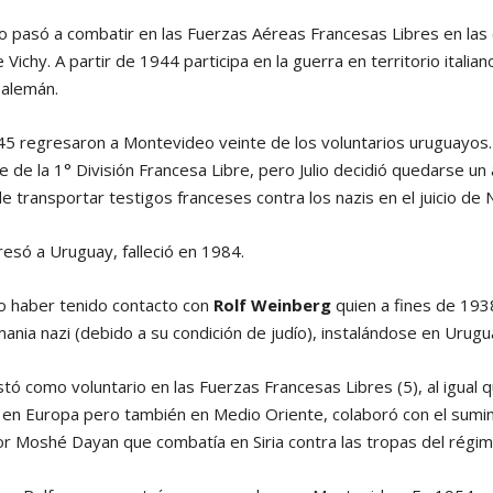
lio pasó a combatir en las Fuerzas Aéreas Francesas Libres en las 
 Vichy. A partir de 1944 participa en la guerra en territorio italian
 alemán.
5 regresaron a Montevideo veinte de los voluntarios uruguayos. 
 de la 1° División Francesa Libre, pero Julio decidió quedarse u
 de transportar testigos franceses contra los nazis en el juicio d
resó a Uruguay, falleció en 1984.
do haber tenido contacto con
Rolf Weinberg
quien a fines de 193
ania nazi (debido a su condición de judío), instalándose en Urugu
listó como voluntario en las Fuerzas Francesas Libres (5), al igual
y en Europa pero también en Medio Oriente, colaboró con el sumin
r Moshé Dayan que combatía en Siria contra las tropas del régim