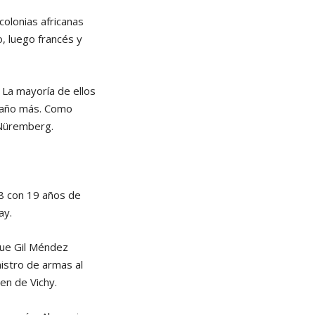
colonias africanas
o, luego francés y
La mayoría de ellos
n año más. Como
e Nüremberg.
8 con 19 años de
ay.
 que Gil Méndez
istro de armas al
en de Vichy.