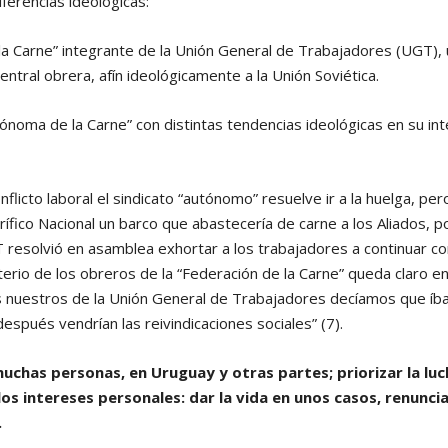
iferencias ideológicas:
 la Carne” integrante de la Unión General de Trabajadores (UGT)
entral obrera, afín ideológicamente a la Unión Soviética.
ónoma de la Carne” con distintas tendencias ideológicas en su inte
nflicto laboral el sindicato “autónomo” resuelve ir a la huelga, pe
rífico Nacional un barco que abastecería de carne a los Aliados, po
 resolvió en asamblea exhortar a los trabajadores a continuar co
riterio de los obreros de la “Federación de la Carne” queda claro e
s nuestros de la Unión General de Trabajadores decíamos que íb
después vendrían las reivindicaciones sociales” (7).
muchas personas, en Uruguay y otras partes; priorizar la luc
los intereses personales: dar la vida en unos casos, renuncia
.