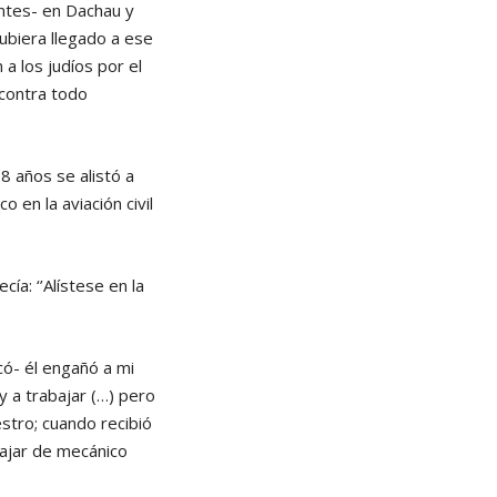
entes- en Dachau y
ubiera llegado a ese
a los judíos por el
 contra todo
8 años se alistó a
 en la aviación civil
ía: ‘’Alístese en la
có- él engañó a mi
 a trabajar (…) pero
stro; cuando recibió
bajar de mecánico