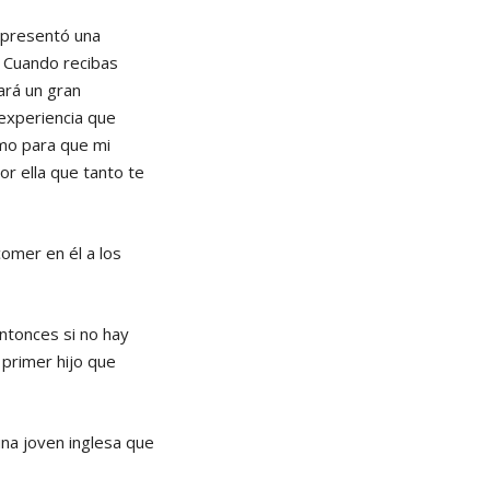
 presentó una
. Cuando recibas
ará un gran
 experiencia que
mo para que mi
or ella que tanto te
omer en él a los
entonces si no hay
 primer hijo que
una joven inglesa que