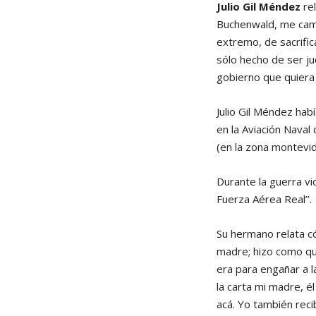
Julio Gil Méndez
rel
Buchenwald, me camb
extremo, de sacrific
sólo hecho de ser ju
gobierno que quiera 
Julio Gil Méndez hab
en la Aviación Naval
(en la zona montevid
Durante la guerra vi
Fuerza Aérea Real’’.
Su hermano relata c
madre; hizo como qu
era para engañar a l
la carta mi madre, é
acá. Yo también recib