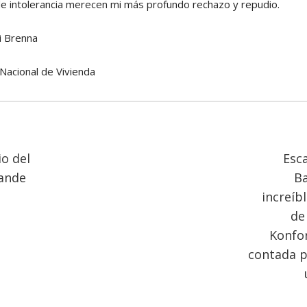
e intolerancia merecen mi más profundo rechazo y repudio.
i Brenna
Nacional de Vivienda
io del
Esc
ande
Ba
increíbl
de
Konfor
contada p