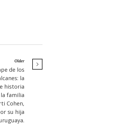
Older
ape de los
lcanes: la
e historia
 la familia
ti Cohen,
or su hija
uruguaya.