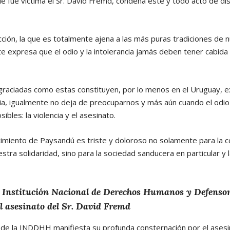
e fue víctima el Sr. David Fremd, condena este y todo acto de dis
ción, la que es totalmente ajena a las más puras tradiciones de n
 expresa que el odio y la intolerancia jamás deben tener cabida
graciadas como estas constituyen, por lo menos en el Uruguay, e
ia, igualmente no deja de preocuparnos y más aún cuando el odio
ibles: la violencia y el asesinato.
imiento de Paysandú es triste y doloroso no solamente para la co
tra solidaridad, sino para la sociedad sanducera en particular y 
a Institución Nacional de Derechos Humanos y Defensor
 asesinato del Sr. David Fremd
 de la INDDHH manifiesta su profunda consternación por el asesin