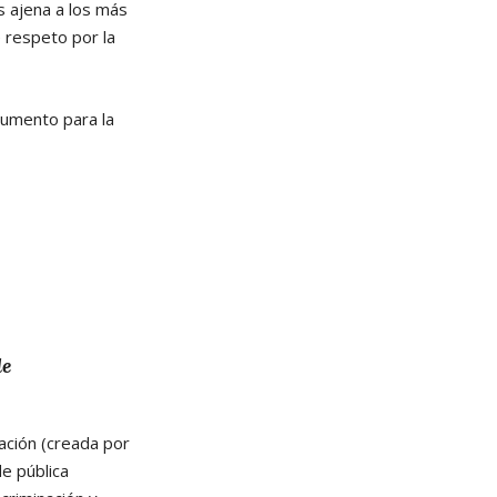
es ajena a los más
e respeto por la
rumento para la
de
ación (creada por
e pública