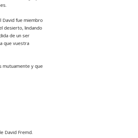
es.
al David fue miembro
el desierto, lindando
dida de un ser
ra que vuestra
mos mutuamente y que
de David Fremd.