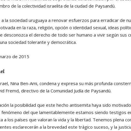
bro de la colectividad israelita de la ciudad de Paysandú.
 la sociedad uruguaya a renovar esfuerzos para erradicar de nue
tivada en la raza, religión, opción o identidad sexual, ideas políti
que desconozca el derecho de todo ser humano a vivir según sus c
 una sociedad tolerante y democrática.
marzo de 2015
el
rael, Nina Ben-Ami, condena y expresa su más profunda consterna
vid Fremd, directivo de la Comunidad Judía de Paysandú.
ión la posibilidad que este hecho antisemita haya sido motivado
a, fenómeno del que lamentablemente estamos siendo testigos en
a a los países que valoran la vida y la libertad. Tenemos plena co
tes esclarecerán a la brevedad este trágico suceso, y la justicia