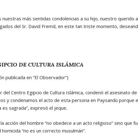
nuestras más sentidas condolencias a su hijo, nuestro querido am
llegados del Sr. David Fremd, en este tan triste momento, desea
IPCIO DE CULTURA ISLÁMICA
ón publicada en “El Observador”)
tor del Centro Egipcio de Cultura Islámica, condenó el asesinato d
s y condenamos el acto de esta persona en Paysandú porque en 
 es sagrada”, expresó el jeque.
la acción del hombre “no obedece a un acto religioso” sino que fue
el homicida “no es un correcto musulmán”.