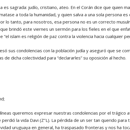
a es sagrada: judío, cristiano, ateo. En el Corán dice que quien ma
matase a toda la humanidad, y quien salva a una sola persona es 
Por lo tanto, para nosotros, esa persona no es un correcto musul
que brindó este viernes un sermón para los fieles en el que enfat
“el islam es religión de paz contra la violencia hacia cualquier pe
esó sus condolencias con la población judía y aseguró que se com
s de dicha colectividad para “declararles” su oposición al hecho.
md;
líneas queremos expresar nuestras condolencias por el trágico a
perdió la vida Davi (Z’’L). La pérdida de un ser tan querido para 
tividad uruguaya en general, ha traspasado fronteras y nos ha t