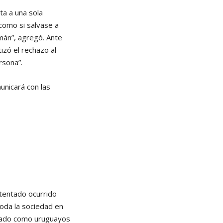
ta a una sola
como si salvase a
mán”, agregó. Ante
izó el rechazo al
rsona”.
unicará con las
tentado ocurrido
toda la sociedad en
ocado como uruguayos