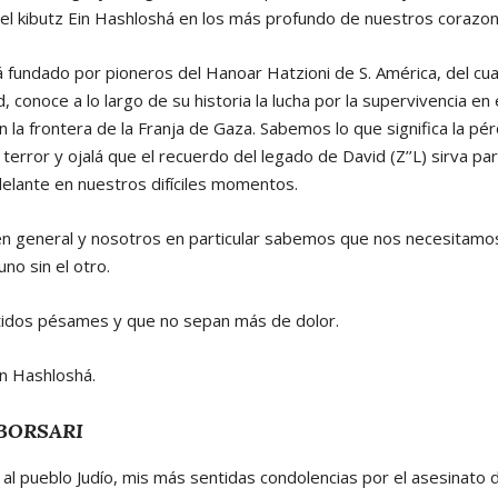
el kibutz Ein Hashloshá en los más profundo de nuestros corazon
á fundado por pioneros del Hanoar Hatzioni de S. América, del cu
, conoce a lo largo de su historia la lucha por la supervivencia en 
la frontera de la Franja de Gaza. Sabemos lo que significa la pér
terror y ojalá que el recuerdo del legado de David (Z’’L) sirva pa
adelante en nuestros difíciles momentos.
 en general y nosotros en particular sabemos que nos necesita
no sin el otro.
tidos pésames y que no sepan más de dolor.
in Hashloshá.
BORSARI
l pueblo Judío, mis más sentidas condolencias por el asesinato 