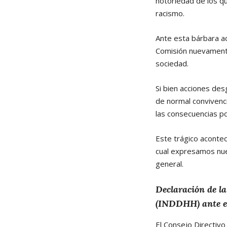
notoriedad de los qu
racismo.
Ante esta bárbara ac
Comisión nuevamente
sociedad.
Si bien acciones des
de normal convivenc
las consecuencias pos
Este trágico acontec
cual expresamos nues
general.
Declaración de l
(INDDHH) ante el
El Consejo Directivo